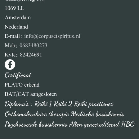
1069 LL
Amsterdam
Nederland
E-mail:
info@corpusetspiritus.nl
Mob:
0683480273
KvK:
82424691
Certificaat
PLATO erkend
BAT/CAT aangesloten
Diploma's : Reiki 1 Reiki 2 Reiki practioner
Orthomoleculaire therapie Medische basiskennis
Psychosociale basiskennis Allen geaccrediteerd HBO