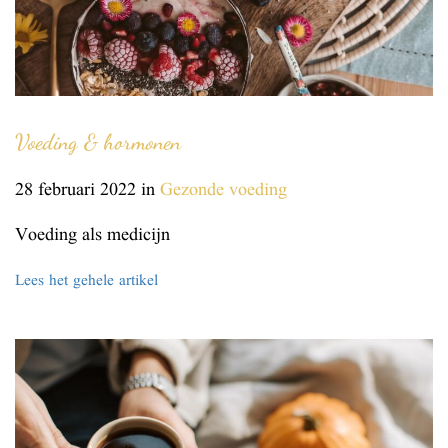
i
o
n
Voeding & hormonen
28 februari 2022
in
Gezonde voeding
Voeding als medicijn
Lees het gehele artikel